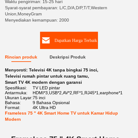
Waktu pengiriman: 15-25 hari
Syarat-syarat pembayaran: L/C,D/A,D/P,T/T,Western
Union,MoneyGram
Menyediakan kemampuan: 2000
Dapatkan Harga Terbaik
Rincian produk
Deskripsi Produk
Menyoroti:
Televisi 4K tanpa bingkai 75 inci
,
Televisi rumah pintar untuk ruang tamu
,
Smart TV 4K modern dengan garansi
Spesifikasi:
TV LED pintar
Antarmuka:
HDMI*3,USB*2,AV*2,RF*1,RJ45*1,earphone*1
Ukuran Layar:
75 inci
Bahasa:
9 Bahasa Opsional
Format:
4K Ultra HD
Frameless 75 " 4K Smart Home TV untuk Kamar Hidup
Modern