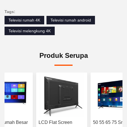
Tags:
Televisi rumah 4K
Televisi rumah android
Televisi melengkung 4K
Produk Serupa
h Rumah Besar
LCD Flat Screen
50 55 65 75 Sma