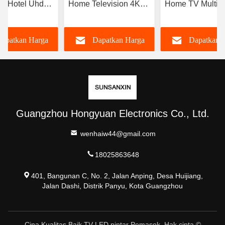
V Hotel Uhd
Home Television 4K
Home TV Multi
V 4k Led
Full HD LED Resolusi
Bahasa Smart T
Tinggi Smart TV 98
Dengan Wifi OE
apatkan Harga
Dapatkan Harga
Dapatkan 
100 105 110 Inch
ODM
Terbaik
Terbaik
Terbaik
Guangzhou Hongyuan Electronics Co., Ltd.
wenhaiw44@gmail.com
18025863648
401, Bangunan C, No. 2, Jalan Anping, Desa Huijiang,
Jalan Dashi, Distrik Panyu, Kota Guangzhou
Cina Kualitas Baik TV LED pintar Pemasok. Hak cipta ©