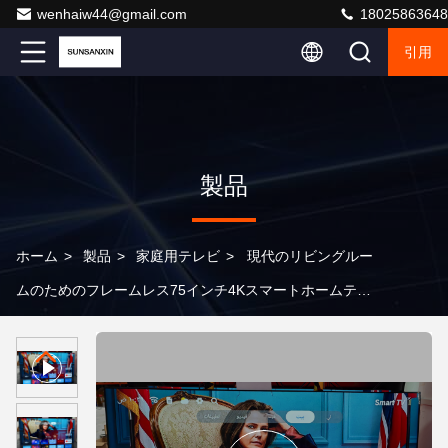
wenhaiw44@gmail.com
18025863648
引用
製品
ホーム
>
製品
>
家庭用テレビ
>
現代のリビングルー
ムのためのフレームレス75インチ4Kスマートホームテレ
ビ