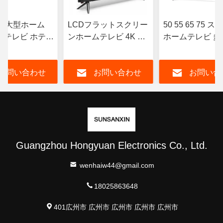
ンチ大型ホーム
LCDフラットスクリー
50 55 65 75 
トテレビ ホテル
ンホームテレビ 4K フ
ホームテレビ 多
スマートテレビ
ルHD LED 高解像度 ス
スマートテレビ Wi
ED アンドロイド
マートテレビ 98 100
OEM ODM
お問い合わせ
お問い合わせ
お問い合
105 110 インチ
Guangzhou Hongyuan Electronics Co., Ltd.
wenhaiw44@gmail.com
18025863648
401広州市 広州市 広州市 広州市 広州市