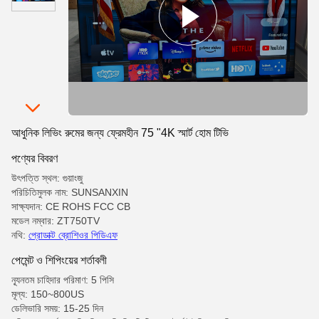
আধুনিক লিভিং রুমের জন্য ফ্রেমহীন 75 "4K স্মার্ট হোম টিভি
পণ্যের বিবরণ
উৎপত্তি স্থল: গুয়াংজু
পরিচিতিমুলক নাম: SUNSANXIN
সাক্ষ্যদান: CE ROHS FCC CB
মডেল নম্বার: ZT750TV
নথি:
প্রোডাক্ট ব্রোশিওর পিডিএফ
পেমেন্ট ও শিপিংয়ের শর্তাবলী
ন্যূনতম চাহিদার পরিমাণ: 5 পিসি
মূল্য: 150~800US
ডেলিভারি সময়: 15-25 দিন