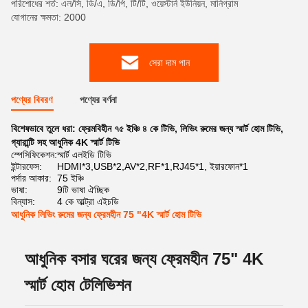
পরিশোধের শর্ত: এল/সি, ডি/এ, ডি/পি, টি/টি, ওয়েস্টার্ন ইউনিয়ন, মানিগ্রাম
যোগানের ক্ষমতা: 2000
সেরা দাম পান
পণ্যের বিবরণ
পণ্যের বর্ণনা
বিশেষভাবে তুলে ধরা:
ফ্রেমবিহীন ৭৫ ইঞ্চি ৪ কে টিভি
,
লিভিং রুমের জন্য স্মার্ট হোম টিভি
,
গ্যারান্টি সহ আধুনিক 4K স্মার্ট টিভি
স্পেসিফিকেশন:
স্মার্ট এলইডি টিভি
ইন্টারফেস:
HDMI*3,USB*2,AV*2,RF*1,RJ45*1, ইয়ারফোন*1
পর্দার আকার:
75 ইঞ্চি
ভাষা:
9টি ভাষা ঐচ্ছিক
বিন্যাস:
4 কে আল্ট্রা এইচডি
আধুনিক লিভিং রুমের জন্য ফ্রেমহীন 75 "4K স্মার্ট হোম টিভি
আধুনিক বসার ঘরের জন্য ফ্রেমহীন 75" 4K
স্মার্ট হোম টেলিভিশন