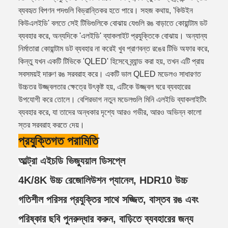
ব্যবহৃত বিপণন পদগুলি বিভ্রান্তিকর হতে পারে। সহজ কথায়, 'কিউইন
কিউএলইডি' বলতে সেই টিভিগুলিকে বোঝায় যেগুলি রঙ বাড়াতে কোয়ান্টাম ডট
ব্যবহার করে, অন্যদিকে 'এলইডি' ব্যাকলাইট প্রযুক্তিকে বোঝায়। অন্যান্য
নির্মাতারা কোয়ান্টাম ডট ব্যবহার না করেই খুব প্রাণবন্ত রঙের টিভি অফার করে,
কিন্তু যখন একটি টিভিকে 'QLED' হিসেবে ব্র্যান্ড করা হয়, তখন এটি প্রায়
সবসময়ই দারুণ রঙ সরবরাহ করে। একটি ভাল QLED মডেলও সাধারণত
উচ্চতর উজ্জ্বলতার ক্ষেত্রে উৎকৃষ্ট হয়, এটিকে উজ্জ্বল ঘরে ব্যবহারের
উপযোগী করে তোলে। বেশিরভাগ নতুন মডেলগুলি মিনি এলইডি ব্যাকলাইটিং
ব্যবহার করে, যা তাদের অন্ধকার দৃশ্যে আরও গভীর, আরও অভিন্ন কালো
স্তর সরবরাহ করতে দেয়।
প্রযুক্তিগত পরামিতি
আল্ট্রা এইচডি ভিজ্যুয়াল ডিসপ্লে
4K/8K উচ্চ রেজোলিউশন প্যানেল, HDR10 উচ্চ
গতিশীল পরিসর প্রযুক্তির সাথে সজ্জিত, বাস্তব রঙ এবং
পরিষ্কার ছবি পুনরুদ্ধার করুন, বাড়িতে ব্যবহারের জন্য