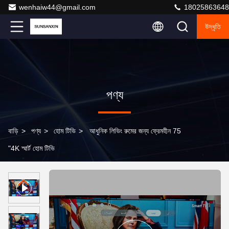
wenhaiw44@gmail.com
18025863648
উদ্ধৃতি
পণ্য
বাড়ি
>
পণ্য
>
হোম টিভি
>
আধুনিক লিভিং রুমের জন্য ফ্রেমহীন 75
"4K স্মার্ট হোম টিভি