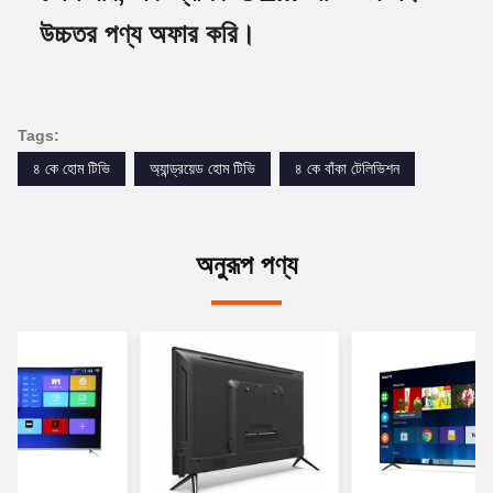
উচ্চতর পণ্য অফার করি।
Tags:
৪ কে হোম টিভি
অ্যান্ড্রয়েড হোম টিভি
৪ কে বাঁকা টেলিভিশন
অনুরূপ পণ্য