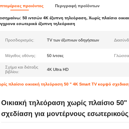
πτομέρειες προιόντος
Περιγραφή προϊόντων
πισημαίνω:
50 ιντσών 4K έξυπνη τηλεόραση
,
Χωρίς πλαίσιο οικι
γχρονα εσωτερικά έξυπνη τηλεόραση
Προσδιορισμός:
TV των έξυπνων οδηγήσεων
Διασύνδ
Μέγεθος οθόνης:
50 ίντσες
Γλώσσα
Σχήμα και διάταξις
4K Ultra HD
βιβλίου:
ρίς πλαίσιο οικιακή τηλεόραση 50 " 4K Smart TV κομψό σχεδια
Οικιακή τηλεόραση χωρίς πλαίσιο 50"
σχεδίαση για μοντέρνους εσωτερικού