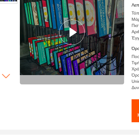
γι
Λεπ
Τόπ
Μά
Πισ
Αρι
Έγ
Όρο
Ποσ
Τιμ
Χρό
Όρο
Uni
Δυν