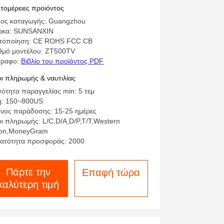
α σύγχρονα εσωτερικά
τομέρειες προιόντος
ος καταγωγής: Guangzhou
ρκα: SUNSANXIN
τοποίηση: CE ROHS FCC CB
θμό μοντέλου: ZT500TV
γραφο:
Βιβλίο του προϊόντος PDF
ι πληρωμής & ναυτιλίας
ότητα παραγγελίας min: 5 τεμ
ή: 150~800US
νος παράδοσης: 15-25 ημέρες
ι πληρωμής: L/C,D/A,D/P,T/T,Western
on,MoneyGram
ατότητα προσφοράς: 2000
Πάρτε την
Επαφή τώρα
καλύτερη τιμή