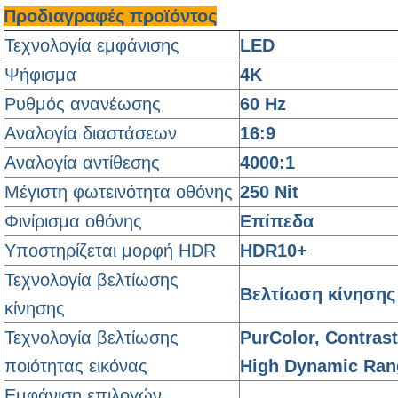
Προδιαγραφές προϊόντος
Τεχνολογία εμφάνισης
LED
Ψήφισμα
4Κ
Ρυθμός ανανέωσης
60 Hz
Αναλογία διαστάσεων
16:9
Αναλογία αντίθεσης
4000:1
Μέγιστη φωτεινότητα οθόνης
250 Nit
Φινίρισμα οθόνης
Επίπεδα
Υποστηρίζεται μορφή HDR
HDR10+
Τεχνολογία βελτίωσης
Βελτίωση κίνησης
κίνησης
Τεχνολογία βελτίωσης
PurColor, Contras
ποιότητας εικόνας
High Dynamic Ran
Εμφάνιση επιλογών