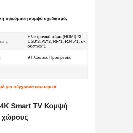
ακή τηλεόραση κομψό σχεδιασμό
,
Ηλεκτρονικό σήμα (HDMI) *3,
εση:
USB*2, AV*2, RF*1, RJ45*1, ακ
ουστικά*1
:
9 Γλώσσες Προαιρετικό
σμό για σύγχρονα εσωτερικά
 4K Smart TV Κομψή
ς χώρους