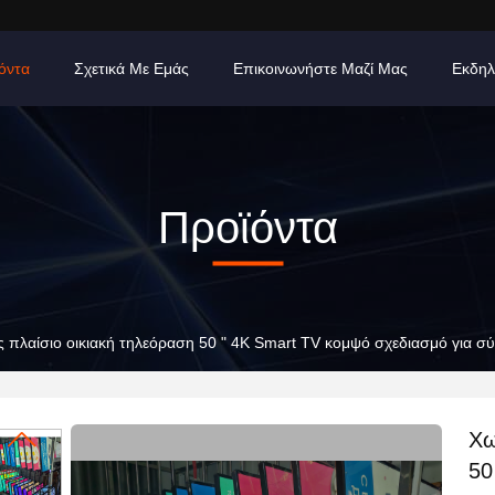
όντα
Σχετικά Με Εμάς
Επικοινωνήστε Μαζί Μας
Εκδηλ
Προϊόντα
ς πλαίσιο οικιακή τηλεόραση 50 " 4K Smart TV κομψό σχεδιασμό για σ
Χω
50