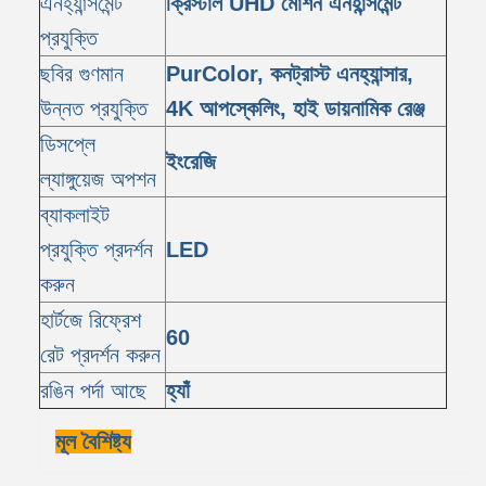
এনহ্যান্সমেন্ট
ক্রিস্টাল UHD মোশন এনহান্সমেন্ট
প্রযুক্তি
ছবির গুণমান
PurColor, কনট্রাস্ট এনহ্যান্সার,
উন্নত প্রযুক্তি
4K আপস্কেলিং, হাই ডায়নামিক রেঞ্জ
ডিসপ্লে
ইংরেজি
ল্যাঙ্গুয়েজ অপশন
ব্যাকলাইট
প্রযুক্তি প্রদর্শন
LED
করুন
হার্টজে রিফ্রেশ
60
রেট প্রদর্শন করুন
রঙিন পর্দা আছে
হ্যাঁ
মূল বৈশিষ্ট্য