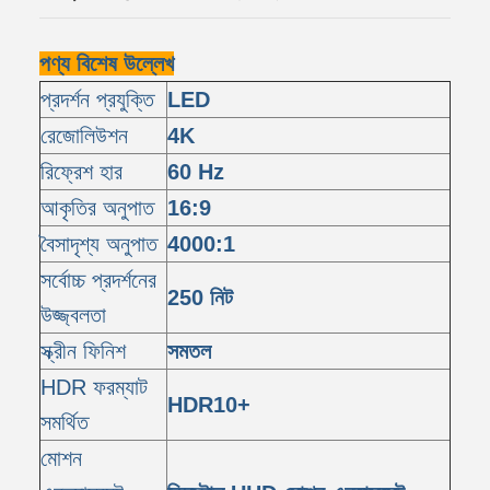
পণ্য বিশেষ উল্লেখ
প্রদর্শন প্রযুক্তি
LED
রেজোলিউশন
4K
রিফ্রেশ হার
60 Hz
আকৃতির অনুপাত
16:9
বৈসাদৃশ্য অনুপাত
4000:1
সর্বোচ্চ প্রদর্শনের
250 নিট
উজ্জ্বলতা
স্ক্রীন ফিনিশ
সমতল
HDR ফরম্যাট
HDR10+
সমর্থিত
মোশন