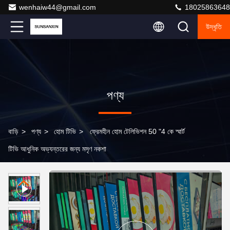
wenhaiw44@gmail.com
18025863648
উদ্ধৃতি
পণ্য
বাড়ি
>
পণ্য
>
হোম টিভি
>
ফ্রেমহীন হোম টেলিভিশন 50 "4 কে স্মার্ট
টিভি আধুনিক অভ্যন্তরের জন্য মসৃণ নকশা