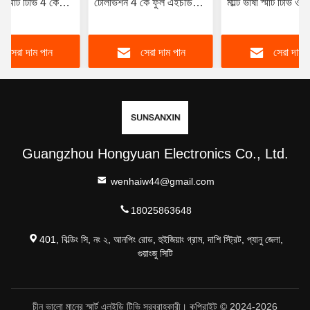
স্মার্ট টিভি 4 কে
টেলিভিশন 4 কে ফুল এইচডি
মাল্টি ভাষা স্মার্ট টিভি ওয
অ্যান্ড্রয়েড
এলইডি হাই রেজোলিউশন স্মার্ট
সহ OEM ODM
টিভি 98 100 105 110 ইঞ্চি
সেরা দাম পান
সেরা দাম পান
সেরা দাম 
Guangzhou Hongyuan Electronics Co., Ltd.
wenhaiw44@gmail.com
18025863648
401, বিল্ডিং সি, নং ২, আনপিং রোড, হুইজিয়াং গ্রাম, দাশি স্ট্রিট, প্যানু জেলা,
গুয়াংজু সিটি
চীন ভালো মানের স্মার্ট এলইডি টিভি সরবরাহকারী। কপিরাইট © 2024-2026