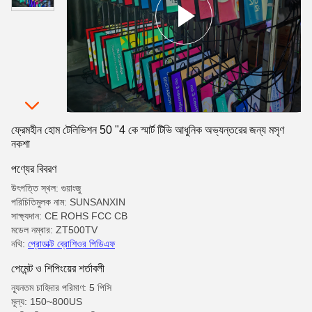
ফ্রেমহীন হোম টেলিভিশন 50 "4 কে স্মার্ট টিভি আধুনিক অভ্যন্তরের জন্য মসৃণ
নকশা
পণ্যের বিবরণ
উৎপত্তি স্থল: গুয়াংজু
পরিচিতিমুলক নাম: SUNSANXIN
সাক্ষ্যদান: CE ROHS FCC CB
মডেল নম্বার: ZT500TV
নথি:
প্রোডাক্ট ব্রোশিওর পিডিএফ
পেমেন্ট ও শিপিংয়ের শর্তাবলী
ন্যূনতম চাহিদার পরিমাণ: 5 পিসি
মূল্য: 150~800US