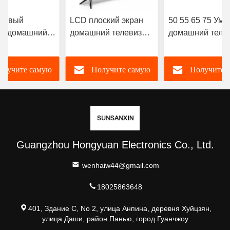
мовый
LCD плоский экран
50 55 65 75 Ум
й домашний
домашний телевизор
домашний теле
телевизор
4K Full HD LED
многоязычный 
Uhd Smart TV
высокое разрешение
телевизор с Wi-
олучите самую
Получите самую
Получите 
Android
Smart TV 98 100 105
OEM ODM
110 дюймов
чшую цену
лучшую цену
лучшую цен
Guangzhou Hongyuan Electronics Co., Ltd.
wenhaiw44@gmail.com
18025863648
401, Здание C, No 2, улица Анпина, деревня Хуйцзян,
улица Даши, район Панью, город Гуанчжоу