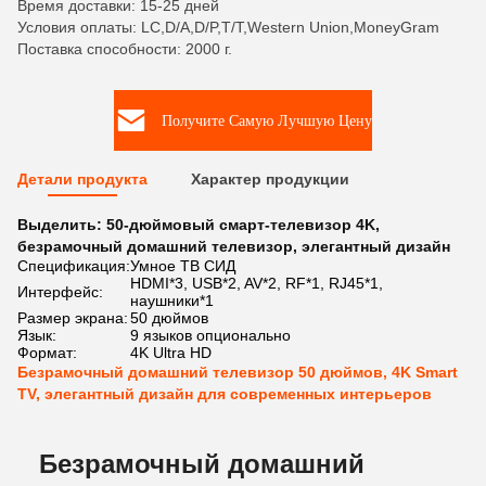
Время доставки: 15-25 дней
Условия оплаты: LC,D/A,D/P,T/T,Western Union,MoneyGram
Поставка способности: 2000 г.
Получите Самую Лучшую Цену
Детали продукта
Характер продукции
Выделить:
50-дюймовый смарт-телевизор 4K
,
безрамочный домашний телевизор
,
элегантный дизайн
Спецификация:
Умное ТВ СИД
HDMI*3, USB*2, AV*2, RF*1, RJ45*1,
Интерфейс:
наушники*1
Размер экрана:
50 дюймов
Язык:
9 языков опционально
Формат:
4K Ultra HD
Безрамочный домашний телевизор 50 дюймов, 4K Smart
TV, элегантный дизайн для современных интерьеров
Безрамочный домашний