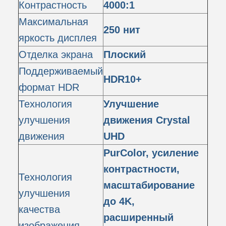
Контрастность
4000:1
Максимальная
250 нит
яркость дисплея
Отделка экрана
Плоский
Поддерживаемый
HDR10+
формат HDR
Технология
Улучшение
улучшения
движения Crystal
движения
UHD
PurColor, усиление
контрастности,
Технология
масштабирование
улучшения
до 4K,
качества
расширенный
изображения