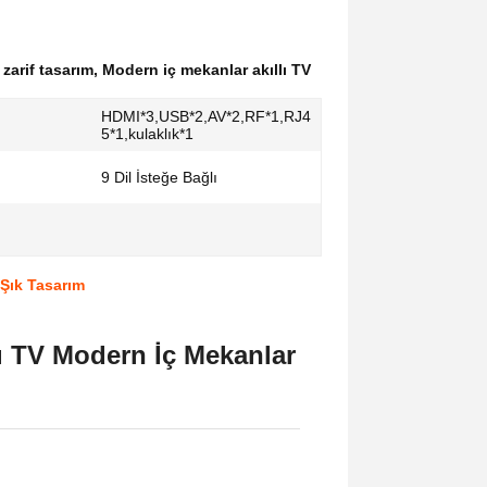
zarif tasarım
,
Modern iç mekanlar akıllı TV
HDMI*3,USB*2,AV*2,RF*1,RJ4
5*1,kulaklık*1
9 Dil İsteğe Bağlı
 Şık Tasarım
lı TV Modern İç Mekanlar