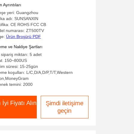
k Tasarım
 Ayrıntıları
şe yeri: Guangzhou
ka adı: SUNSANXIN
tifika: CE ROHS FCC CB
el numarası: ZT500TV
ge:
Ürün Broşürü PDF
me ve Nakliye Şartları
 sipariş miktarı: 5 adet
at: 150~800US
lim süresi: 15-25gün
me koşulları: L/C,D/A,D/P,T/T,Western
on,MoneyGram
enek temini: 2000
 İyi Fiyatı Alın
Şimdi iletişime
geçin