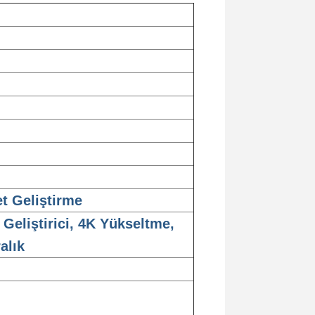
t Geliştirme
 Geliştirici, 4K Yükseltme,
alık