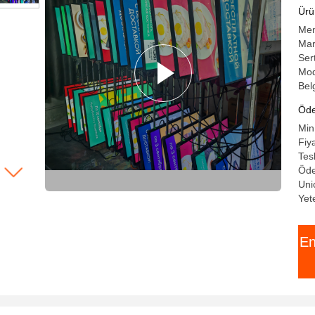
Şı
Ürün
Men
Mar
Ser
Mod
Bel
Öde
Min
Fiy
Tes
Öde
Uni
Yet
En