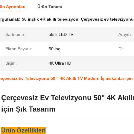
ün Ayrıntıları
Ürün Tanımı
urgulamak:
50 inçlik 4K akıllı televizyon
,
Çerçevesiz ev televizyonu 
Şartname:
akıllı LED TV
Arayüz:
Ekran Boyutu:
50 inç
Dil:
Biçim:
4K Ultra HD
rçevesiz Ev Televizyonu 50 " 4K Akıllı TV Modern İç mekanlar için
Çerçevesiz Ev Televizyonu 50" 4K Akıl
için Şık Tasarım
Ürün Özellikleri