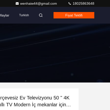
wenhaiw44@gmail.com
18025863648
laylar
Fiyat Teklifi
Turkish
rçevesiz Ev Televizyonu 50 " 4K
ıllı TV Modern İç mekanlar için