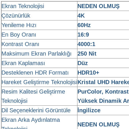
Ekran Teknolojisi
NEDEN OLMUŞ
Çözünürlük
4K
Yenileme Hızı
60Hz
En Boy Oranı
16:9
Kontrast Oranı
4000:1
Maksimum Ekran Parlaklığı
250 Nit
Ekran Kaplaması
Düz
Desteklenen HDR Formatı
HDR10+
Hareket Geliştirme Teknolojisi
Kristal UHD Hareke
Resim Kalitesi Geliştirme
PurColor, Kontrast
Teknolojisi
Yüksek Dinamik Ar
Dil Seçeneklerini Görüntüle
İngilizce
Ekran Arka Aydınlatma
NEDEN OLMUŞ