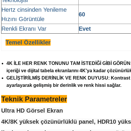
Teknolojisi
Hertz cinsinden Yenileme
60
Hızını Görüntüle
Renkli Ekranı Var
Evet
Temel Özellikler
4K İLE HER RENK TONUNU TAM İSTEDİĞİ GİBİ GÖRÜN: G
içeriği ve dijital tabela ekranlarını 4K'ya kadar çözünürl
GELİŞTİRİLMİŞ DERİNLİK VE RENK DUYUSU: Kontrast Geli
ayarlayarak gelişmiş bir derinlik ve renk hissi sağlar.
Teknik Parametreler
Ultra HD Görsel Ekran
4K/8K yüksek çözünürlüklü panel, HDR10 yükse