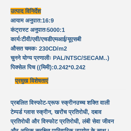
उत्पाद विनिर्देश
आयाम अनुपात:16:9
कंट्रास्ट अनुपातः5000:1
कार्यःटीवी/एवी/एचडीएमआई/यूएसबी
औसत चमकः 230CD/m2
चुनने योग्य प्रणालीः PAL/NTSC/SECAM..)
पिक्सेल पिच ((मिमी):0.242*0.242
प्रमुख विशेषताएं
प्रबलित विस्फोट-प्रूफ स्क्रीन
उच्च शक्ति वाली
टेम्पर्ड ग्लास स्क्रीन, खरोंच प्रतिरोधी, दबाव
प्रतिरोधी और विस्फोट प्रतिरोधी, लंबी सेवा जीवन
और अधिक सुरक्षित पारिवारिक उपयोग के साथ।