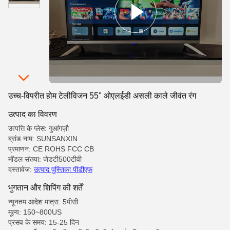
उच्च-विपरीत होम टेलीविजन 55" ओएलईडी असली काले जीवंत रंग
उत्पाद का विवरण
उत्पत्ति के प्लेस: गुआंगज़ौ
ब्रांड नाम: SUNSANXIN
प्रमाणन: CE ROHS FCC CB
मॉडल संख्या: जेडटी500टीवी
दस्तावेज:
उत्पाद पुस्तिका पीडीएफ
भुगतान और शिपिंग की शर्तें
न्यूनतम आदेश मात्रा: 5पीसी
मूल्य: 150~800US
प्रसव के समय: 15-25 दिन