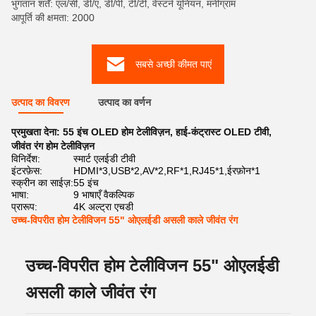
भुगतान शर्तें: एल/सी, डी/ए, डी/पी, टी/टी, वेस्टर्न यूनियन, मनीग्राम
आपूर्ति की क्षमता: 2000
सबसे अच्छी कीमत पाएं
उत्पाद का विवरण
उत्पाद का वर्णन
प्रमुखता देना:
55 इंच OLED होम टेलीविज़न
,
हाई-कंट्रास्ट OLED टीवी
,
जीवंत रंग होम टेलीविज़न
विनिर्देश:
स्मार्ट एलईडी टीवी
इंटरफ़ेस:
HDMI*3,USB*2,AV*2,RF*1,RJ45*1,ईरफ़ोन*1
स्क्रीन का साईज़:
55 इंच
भाषा:
9 भाषाएँ वैकल्पिक
प्रारूप:
4K अल्ट्रा एचडी
उच्च-विपरीत होम टेलीविजन 55" ओएलईडी असली काले जीवंत रंग
उच्च-विपरीत होम टेलीविजन 55" ओएलईडी
असली काले जीवंत रंग