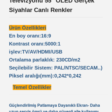
Televizyonu 55" OLED Gerçek
Siyahlar Canlı Renkler
Ürün Özellikleri
En boy oranı:16:9
Kontrast oranı:5000:1
işlev:TV/AV/HDMI/USB
Ortalama parlaklık: 230CD/m2
Seçilebilir Sistem: PAL/NTSC/SECAM..)
Piksel aralığı(mm):0,242*0,242
Temel Özellikler
Güçlendirilmiş Patlamaya Dayanıklı Ekran
- Daha
uzun servis ömrü ve daha güvenli aile kullanımı