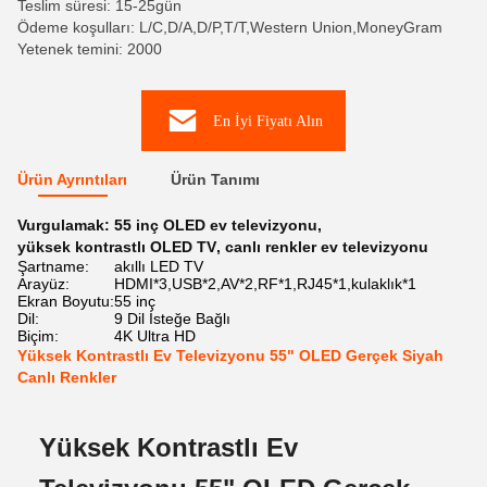
Teslim süresi: 15-25gün
Ödeme koşulları: L/C,D/A,D/P,T/T,Western Union,MoneyGram
Yetenek temini: 2000
En İyi Fiyatı Alın
Ürün Ayrıntıları
Ürün Tanımı
Vurgulamak:
55 inç OLED ev televizyonu
,
yüksek kontrastlı OLED TV
,
canlı renkler ev televizyonu
Şartname:
akıllı LED TV
Arayüz:
HDMI*3,USB*2,AV*2,RF*1,RJ45*1,kulaklık*1
Ekran Boyutu:
55 inç
Dil:
9 Dil İsteğe Bağlı
Biçim:
4K Ultra HD
Yüksek Kontrastlı Ev Televizyonu 55" OLED Gerçek Siyah
Canlı Renkler
Yüksek Kontrastlı Ev