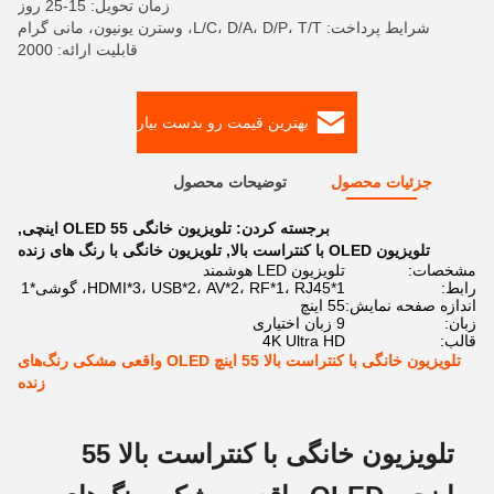
زمان تحویل: 15-25 روز
شرایط پرداخت: L/C، D/A، D/P، T/T، وسترن یونیون، مانی گرام
قابلیت ارائه: 2000
بهترین قیمت رو بدست بیار
جزئیات محصول
توضیحات محصول
برجسته کردن:
تلویزیون خانگی OLED 55 اینچی
,
تلویزیون OLED با کنتراست بالا
,
تلویزیون خانگی با رنگ های زنده
مشخصات:
تلویزیون LED هوشمند
رابط:
HDMI*3، USB*2، AV*2، RF*1، RJ45*1، گوشی*1
اندازه صفحه نمایش:
55 اینچ
زبان:
9 زبان اختیاری
قالب:
4K Ultra HD
تلویزیون خانگی با کنتراست بالا 55 اینچ OLED واقعی مشکی رنگ‌های
زنده
تلویزیون خانگی با کنتراست بالا 55