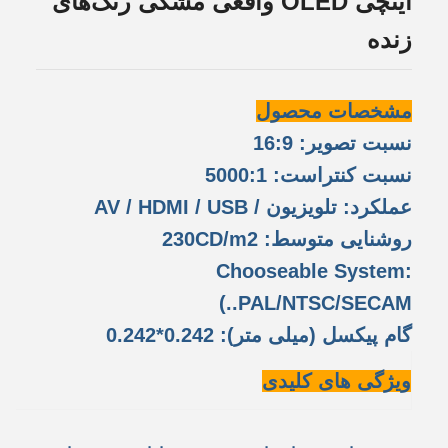
اینچی OLED واقعی مشکی رنگ‌های
زنده
مشخصات محصول
نسبت تصویر: 16:9
نسبت کنتراست: 5000:1
عملکرد: تلویزیون / AV / HDMI / USB
روشنایی متوسط: 230CD/m2
Chooseable System:
PAL/NTSC/SECAM..)
گام پیکسل (میلی متر): 0.242*0.242
ویژگی های کلیدی