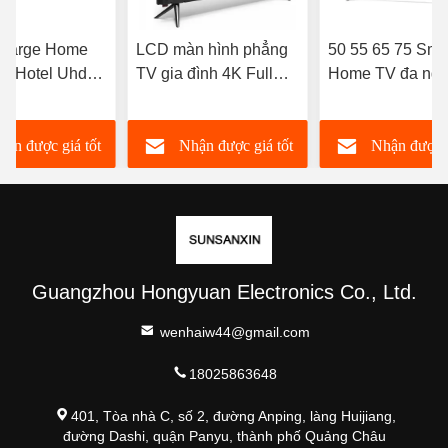
 Large Home
LCD màn hình phẳng
50 55 65 75 Sma
V Hotel Uhd
TV gia đình 4K Full
Home TV đa ngô
V 4k Led
HD LED Độ phân giải
Smart TV với Wif
cao Smart TV 98 100
OEM ODM
hận được giá tốt
Nhận được giá tốt
Nhận được g
105 110 Inch
nhất
nhất
nhất
Guangzhou Hongyuan Electronics Co., Ltd.
wenhaiw44@gmail.com
18025863648
401, Tòa nhà C, số 2, đường Anping, làng Huijiang,
đường Dashi, quận Panyu, thành phố Quảng Châu