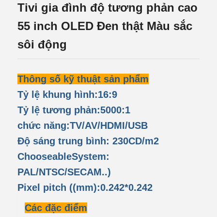
Tivi gia đình độ tương phản cao
55 inch OLED Đen thật Màu sắc
sôi động
Thông số kỹ thuật sản phẩm
Tỷ lệ khung hình:16:9
Tỷ lệ tương phản:5000:1
chức năng:TV/AV/HDMI/USB
Độ sáng trung bình: 230CD/m2
ChooseableSystem:
PAL/NTSC/SECAM..)
Pixel pitch ((mm):0.242*0.242
Các đặc điểm