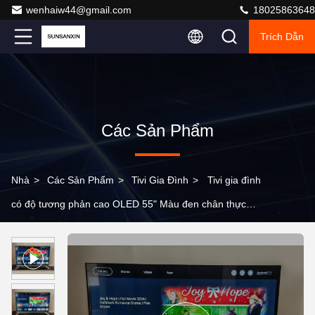
wenhaiw44@gmail.com
18025863648
Trích Dẫn
Các Sản Phẩm
Nhà
>
Các Sản Phẩm
>
Tivi Gia Đình
>
Tivi gia đình
có độ tương phản cao OLED 55" Màu đen chân thực
Màu sắc sống động