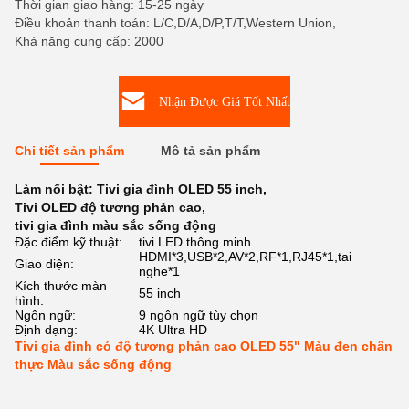
Thời gian giao hàng: 15-25 ngày
Điều khoản thanh toán: L/C,D/A,D/P,T/T,Western Union,
Khả năng cung cấp: 2000
Nhận Được Giá Tốt Nhất
Chi tiết sản phẩm
Mô tả sản phẩm
Làm nổi bật:
Tivi gia đình OLED 55 inch
,
Tivi OLED độ tương phản cao
,
tivi gia đình màu sắc sống động
Đặc điểm kỹ thuật:
tivi LED thông minh
HDMI*3,USB*2,AV*2,RF*1,RJ45*1,tai
Giao diện:
nghe*1
Kích thước màn
55 inch
hình:
Ngôn ngữ:
9 ngôn ngữ tùy chọn
Định dạng:
4K Ultra HD
Tivi gia đình có độ tương phản cao OLED 55" Màu đen chân
thực Màu sắc sống động