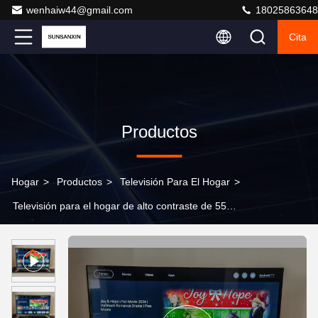
wenhaiw44@gmail.com
18025863648
Cita
Productos
Hogar
>
Productos
>
Televisión Para El Hogar
>
Televisión para el hogar de alto contraste de 55
pulgadas OLED Negro verdadero Colores vibrantes